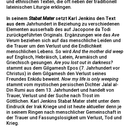
und ethnischen Texten, die oft neben der traditionell
lateinischen Liturgie erklingen.
In
seinem
Stabat
Mater
setzt
Karl
Jenkins
den Text
aus dem J
ahrhundert in Beziehung zu verschiedenen
Elementen ausserhalb des auf Jacopone da Todi
zurückgeführten Originals. Ergänzungen wie das
Ave
Verum
beziehen sich auf das menschliche Leiden und
die Trauer um den Verlust und die Endlichkeit
menschlichen Lebens. So wird
And the mother did weep
auf Englisch, Hebräisch, Latein, Aramäisch und
Griechisch gesungen.
Are you lost out in darkness?
stammt aus dem Gilgamesh Epos (7. Jahrhundert vor
Christus) in dem Gilgamesh den Verlust seines
Freundes Enkidu beweint.
Now
my
life
is only weeping
stammt vom mystischen persischen Dichter Jalal al-
Din Rumi aus dem 13. Jahrhundert und handelt von
Trauer, Verlust und der Suche nach Trost im
Göttlichen. Karl Jenkins Stabat Mater steht unter dem
Eindruck der Irak Kriege und ist heute aktueller denn je
in seinem Ringen nach menschlicher Gemeinschaft in
der Trauer und Fassungslosigkeit um Verlust, Tod und
Krieg.